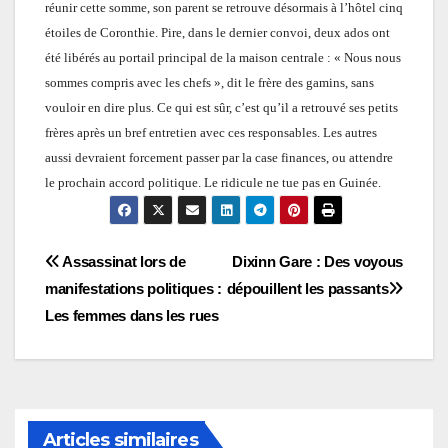
réunir cette somme, son parent se retrouve désormais à l’hôtel cinq
étoiles de Coronthie. Pire, dans le dernier convoi, deux ados ont
été libérés au portail principal de la maison centrale : « Nous nous
sommes compris avec les chefs », dit le frère des gamins, sans
vouloir en dire plus. Ce qui est sûr, c’est qu’il a retrouvé ses petits
frères après un bref entretien avec ces responsables. Les autres
aussi devraient forcement passer par la case finances, ou attendre
le prochain accord politique. Le ridicule ne tue pas en Guinée.
Navigation
Assassinat lors de
Dixinn Gare : Des voyous
manifestations politiques :
dépouillent les passants
de
Les femmes dans les rues
l’article
Articles similaires