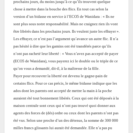
prochains jours, du moins jusqu’à ce qu’ils trouvent quelque
chose à mettre dans la bouche des flics. En tout cas selon la
version d’un bidasse en service à l’ECO5 de Wanidara : « Ils ne
sont plus sous notre responsabilité. Mais ne craignez rien ils vont
être libérés dans les prochains jours. Ils veulent juste les effrayer ».
Les effrayer, ce n’est pas l’argument qu’avance un autre flic. Il n’a
pas hésité à dire que les gamins ont été transférés parce qu’ils
n’ont pas racheté leur liberté : « Vous n’avez pas accepté de payer
(ECO5 de Wanidara), vous payerez ici le double ou le triple de ce
qu’on vous a demandé, dit-il, à la maîtresse de la fille.
Payer pour recouvrer la liberté est devenu le gagne-pain de
certains flics. Pour ce cas précis, le même bidasse indique que les
ados dont les parents ont accepté de mettre la main à la poche
auraient été tout bonnement libérés. Ceux qui ont été déposés à la
maison centrale sont ceux qui n’ont pas trouvé quoi donner aux
agents des forces de (dés) ordre ou ceux dont les parents n’ont pas
été vus. Selon une proche d’un des détenus, la somme de 300 000
milles francs glissants lui aurait été demandée. Elle n’a pas pu