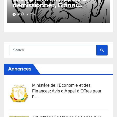
démissionner, Gianni
Infantino vacille
AOÛT 9, 2026
Annonces
Ministère de l’Economie et des
Finances: Avis d’Appel d’Offres pour
l’…