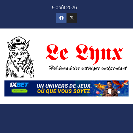
Skip
9 août 2026
to
content