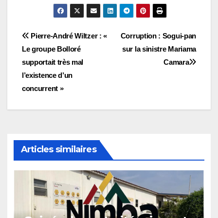
Navigation
Pierre-André Wiltzer : «
Corruption : Sogui-pan
Le groupe Bolloré
sur la sinistre Mariama
de
supportait très mal
Camara
l’article
l’existence d’un
concurrent »
Articles similaires