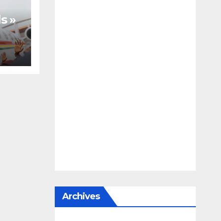
s »
te,
Archives