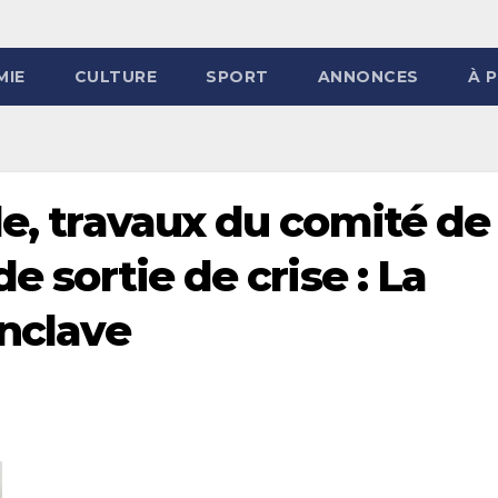
MIE
CULTURE
SPORT
ANNONCES
À 
le, travaux du comité de
de sortie de crise : La
onclave