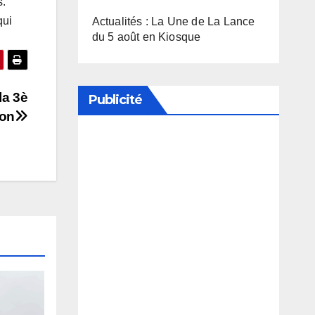
s.
qui
Actualités : La Une de La Lance
du 5 août en Kiosque
la 3è
Publicité
ion
Soutenez notre média en
désactivant votre bloqueur de
publicité