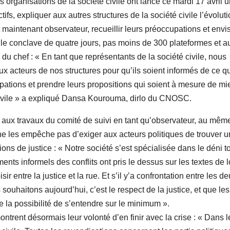
rganisations de la société civile ont lancé ce mardi 17 avril 
ifs, expliquer aux autres structures de la société civile l’évolut
maintenant observateur, recueillir leurs préoccupations et envi
 le conclave de quatre jours, pas moins de 300 plateformes et a
 du chef : « En tant que représentants de la société civile, nous
 acteurs de nos structures pour qu’ils soient informés de ce qu
ations et prendre leurs propositions qui soient à mesure de mi
 civile » a expliqué Dansa Kourouma, dirlo du CNOSC.
aux travaux du comité de suivi en tant qu’observateur, au même 
e les empêche pas d’exiger aux acteurs politiques de trouver 
ons de justice : « Notre société s’est spécialisée dans le déni to
ts informels des conflits ont pris le dessus sur les textes de l
entre la justice et la rue. Et s’il y’a confrontation entre les de
ouhaitons aujourd’hui, c’est le respect de la justice, et que les
e la possibilité de s’entendre sur le minimum ».
ntrent désormais leur volonté d’en finir avec la crise : « Dans l