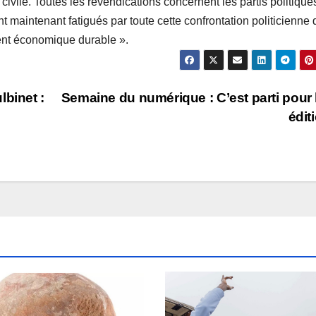
 civile. Toutes les revendications concernent les partis politique
nt maintenant fatigués par toute cette confrontation politicienne 
nt économique durable ».
lbinet :
Semaine du numérique : C’est parti pour 
édit