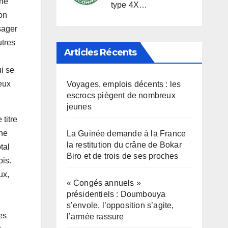
une
type 4X…
ion
sager
utres
Articles Récents
i se
eux
Voyages, emplois décents : les
escrocs piègent de nombreux
jeunes
titre
une
La Guinée demande à la France
la restitution du crâne de Bokar
tal
Biro et de trois de ses proches
ois.
ux,
« Congés annuels »
présidentiels : Doumbouya
s’envole, l’opposition s’agite,
es
l’armée rassure