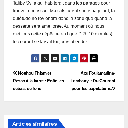
Taliby Sylla qui habiterait dans les parages pour
trouver une issue. Mais ils jurent sur le palpitant, la
quiétude ne reviendra dans la zone que quand la
desserte sera améliorée. Au moment où nous
mettions cette dépêche en ligne (12h 10 minutes),
le courant se faisait toujours attendre.
Navigation
Nouhou Thiam et
Axe Foulamadina-
Resco à la barre : Enfin les
Lambanyi : Du Courant
de
débats de fond
pour les populations
l’article
Articles similaires