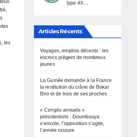
 deux
type 4X…
tré,
es
s des
Articles Récents
s
, les
Voyages, emplois décents : les
escrocs piègent de nombreux
jeunes
La Guinée demande à la France
la restitution du crâne de Bokar
Biro et de trois de ses proches
« Congés annuels »
présidentiels : Doumbouya
s’envole, l’opposition s’agite,
l’armée rassure