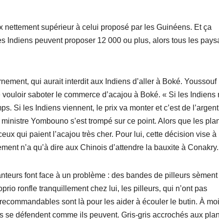
ix nettement supérieur à celui proposé par les Guinéens. Et ça
 les Indiens peuvent proposer 12 000 ou plus, alors tous les pay
rnement, qui aurait interdit aux Indiens d’aller à Boké. Youssouf
ouloir saboter le commerce d’acajou à Boké. « Si les Indiens
ps. Si les Indiens viennent, le prix va monter et c’est de l’argen
inistre Yombouno s’est trompé sur ce point. Alors que les pla
ux qui paient l’acajou très cher. Pour lui, cette décision vise à
nement n’a qu’à dire aux Chinois d’attendre la bauxite à Conakry.
lanteurs font face à un problème : des bandes de pilleurs sèment
rio ronfle tranquillement chez lui, les pilleurs, qui n’ont pas
 recommandables sont là pour les aider à écouler le butin. À mo
rs se défendent comme ils peuvent. Gris-gris accrochés aux pla