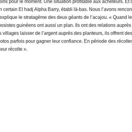
ins pour le moment. Une situation profitable aux acheteurs. Et
n certain El hadj Alpha Barry, établi là-bas. Nous l’avons rencon
y explique le stratagème des deux géants de l’acajou. « Quand l
grossistes guinéens ont aussi un plan. Ils ont des relations auprè
 villages laisser de l’argent auprès des planteurs, ils offrent de
os parfois pour gagner leur confiance. En période des récoltes
ur récolte ».