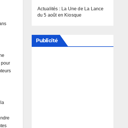
Actualités : La Une de La Lance
du 5 août en Kiosque
sans
Publicité
 ne
Soutenez notre média en
t pour
nteurs
désactivant votre bloqueur de
publicité
 la
indre
ntes