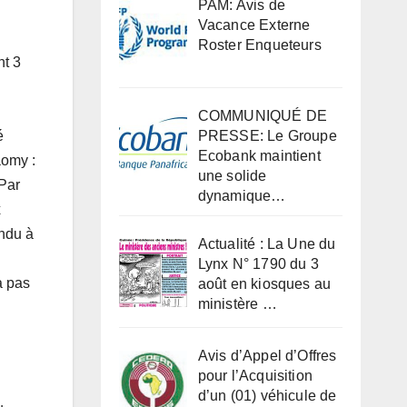
PAM: Avis de
Vacance Externe
Roster Enqueteurs
nt 3
COMMUNIQUÉ DE
é
PRESSE: Le Groupe
Ecobank maintient
aomy :
une solide
 Par
dynamique…
x
endu à
Actualité : La Une du
.
Lynx N° 1790 du 3
a pas
août en kiosques au
ministère …
Avis d’Appel d’Offres
pour l’Acquisition
d’un (01) véhicule de