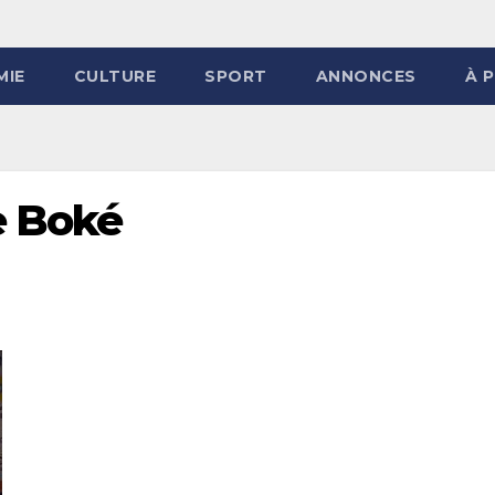
MIE
CULTURE
SPORT
ANNONCES
À 
e Boké