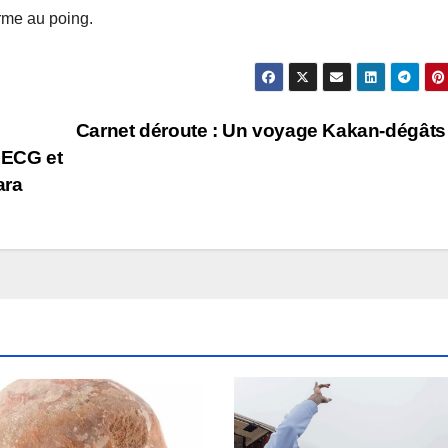
rme au poing.
Carnet déroute : Un voyage Kakan-dégâts 
SLECG et
ara