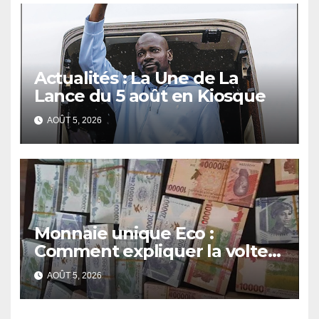
Actualités : La Une de La
Lance du 5 août en Kiosque
AOÛT 5, 2026
Monnaie unique Eco :
Comment expliquer la volte-
face de la Guinée
AOÛT 5, 2026