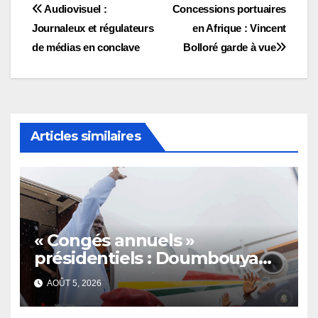
Navigation
Audiovisuel :
Concessions portuaires
Journaleux et régulateurs
en Afrique : Vincent
de
de médias en conclave
Bolloré garde à vue
l’article
Articles similaires
« Congés annuels »
présidentiels : Doumbouya
s’envole, l’opposition s’agite,
AOÛT 5, 2026
l’armée rassure