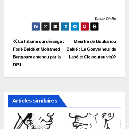
Yacine Diallo
Navigation
La tribune qui dérange :
Meurtre de Boukariou
Fodé Baldé et Mohamed
Baldé : Le Gouverneur de
de
Bangoura entendu par la
Labé et Cie poursuivis
l’article
DPJ
Articles similaires