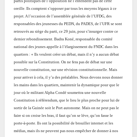
partis politiques de l’opposition ne l’entendent pas de cette
oreille. Ils comptent s’opposer par tous les moyens légaux à ce
projet. A l’occasion de l’assemblée générale de l’UFDG, des
responsables des jeunesses du PEDN, du PADES, de l’UFR se sont
retrouvés au siège du parti, ce 29 juin, pour s’insurger contre ce
dernier rebondissement. Badra Koné, responsable du comité
national des jeunes appelle à l’élargissement du FNDC dans les
quartiers : « Ils veulent créer un débat, mais il n’y a aucun débat
possible sur la Constitution. On ne fera pas de débat sur une
nouvelle constitution, sur une révision constitutionnelle. Mais
pour arriver à cela, il y’a des préalables. Nous devons nous donner
les mains dans les quartiers, maintenir la dynamique pour que le
jour où le militant Alpha Condé soumettra une nouvelle
Constitution à référendum, que le lieu le plus proche pour lui de
sortir de la Guinée soit le Port autonome. Mais on ne peut pas le
faire si on croise les bras, il faut qu’on se lève, qu’on fasse le
porte-à-porte. Ils ont la possibilité de brouiller internet et les
médias, mais ils ne peuvent pas nous empêcher de donner à nos