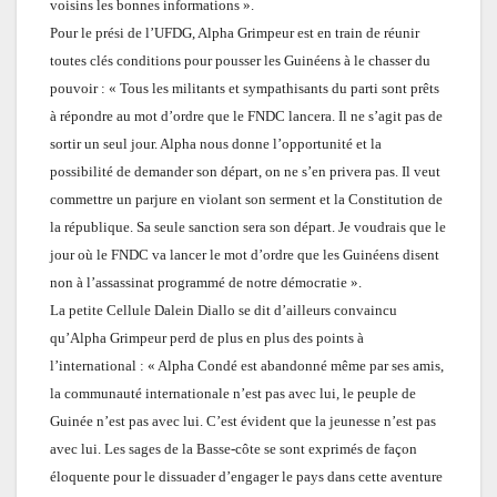
voisins les bonnes informations ».
Pour le prési de l’UFDG, Alpha Grimpeur est en train de réunir
toutes clés conditions pour pousser les Guinéens à le chasser du
pouvoir : « Tous les militants et sympathisants du parti sont prêts
à répondre au mot d’ordre que le FNDC lancera. Il ne s’agit pas de
sortir un seul jour. Alpha nous donne l’opportunité et la
possibilité de demander son départ, on ne s’en privera pas. Il veut
commettre un parjure en violant son serment et la Constitution de
la république. Sa seule sanction sera son départ. Je voudrais que le
jour où le FNDC va lancer le mot d’ordre que les Guinéens disent
non à l’assassinat programmé de notre démocratie ».
La petite Cellule Dalein Diallo se dit d’ailleurs convaincu
qu’Alpha Grimpeur perd de plus en plus des points à
l’international : « Alpha Condé est abandonné même par ses amis,
la communauté internationale n’est pas avec lui, le peuple de
Guinée n’est pas avec lui. C’est évident que la jeunesse n’est pas
avec lui. Les sages de la Basse-côte se sont exprimés de façon
éloquente pour le dissuader d’engager le pays dans cette aventure