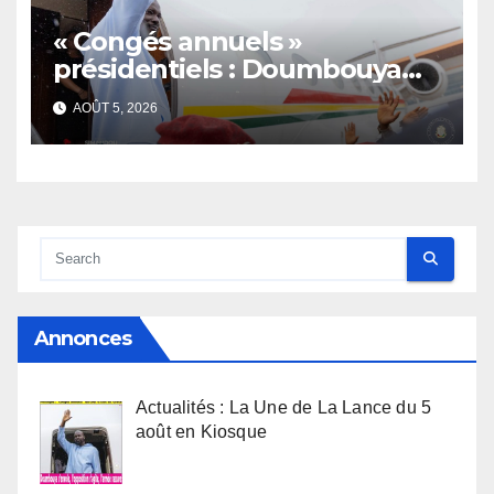
« Congés annuels »
présidentiels : Doumbouya
s’envole, l’opposition s’agite,
AOÛT 5, 2026
l’armée rassure
Annonces
Actualités : La Une de La Lance du 5
août en Kiosque