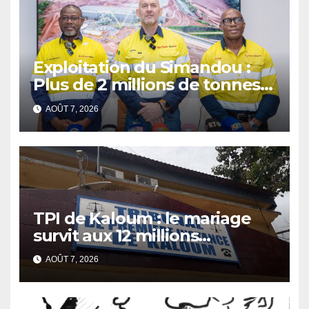
Exploitation du Simandou :
Plus de 2 millions de tonnes
de fer exportées
AOÛT 7, 2026
TPI de Kaloum : le mariage
survit aux 12 millions
détournés
AOÛT 7, 2026