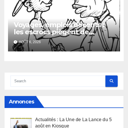
Voyages, emplois décents :
les escrocs piègent de
nombreux jeunes
AOÛT 6, 2026
Annonces
Actualités : La Une de La Lance du 5
août en Kiosque