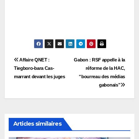
Navigation
Affaire QNET :
Gabon : RSF appelle à la
Tiegboro-bara Cas-
réforme de la HAC,
de
marrant devant les juges
“bourreau des médias
l’article
gabonais”
Articles similaires