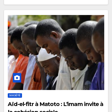
SOCIÉTÉ
Aïd-el-fitr à Matoto : L’imam invite à