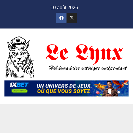
Skip
10 août 2026
to
content