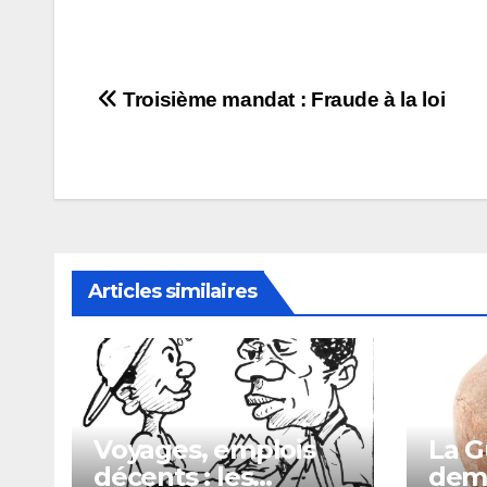
Navigation
Troisième mandat : Fraude à la loi
de
l’article
Articles similaires
Voyages, emplois
La G
décents : les
dema