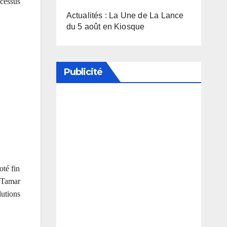
ocessus
Actualités : La Une de La Lance
du 5 août en Kiosque
Publicité
Soutenez notre média en
désactivant votre bloqueur de
publicité
oté fin
e Tamar
utions