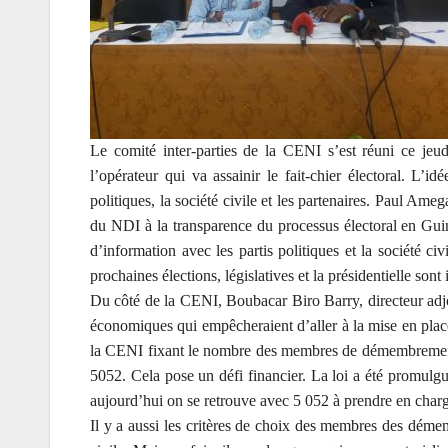
Le comité inter-parties de la CENI s’est réuni ce jeud
l’opérateur qui va assainir le fait-chier électoral. L’i
politiques, la société civile et les partenaires. Paul Am
du NDI à la transparence du processus électoral en Gui
d’information avec les partis politiques et la société c
prochaines élections, législatives et la présidentielle son
Du côté de la CENI, Boubacar Biro Barry, directeur adj
économiques qui empêcheraient d’aller à la mise en place
la CENI fixant le nombre des membres de démembrements 
5052. Cela pose un défi financier. La loi a été promulgu
aujourd’hui on se retrouve avec 5 052 à prendre en charg
Il y a aussi les critères de choix des membres des démemb