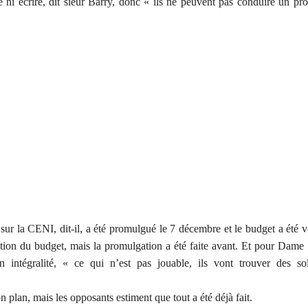
re ni écrire, dit sieur Barry, donc « ils ne peuvent pas conduire un pr
ur la CENI, dit-il, a été promulgué le 7 décembre et le budget a été v
ation du budget, mais la promulgation a été faite avant. Et pour Dam
intégralité, « ce qui n’est pas jouable, ils vont trouver des sol
 plan, mais les opposants estiment que tout a été déjà fait.