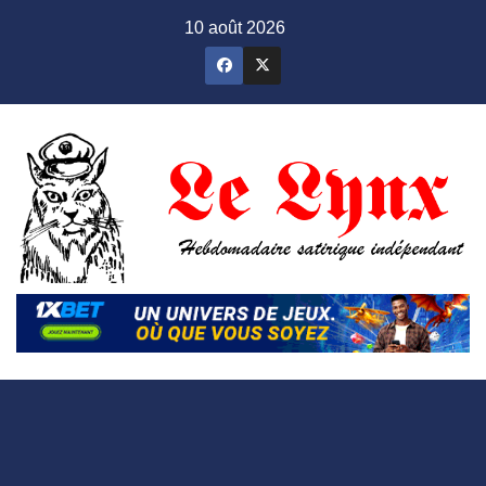
Skip
10 août 2026
to
content