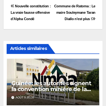
Navigation
Nouvelle constitution :
Commune de Ratoma : Le
La vraie fausse offensive
maire Souleymane Taran
de
d’Alpha Condé
Diallo n’est plus !
l’article
Articles similaires
Guinée: les autorités signent
la convention minière de la
société Nimba Mining
AOÛT 9, 2026
Company