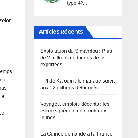
type 4X…
 selon
a
Articles Récents
Exploitation du Simandou : Plus
de 2 millions de tonnes de fer
exportées
 temps
nce,
TPI de Kaloum : le mariage survit
aux 12 millions détournés
vous
le
Voyages, emplois décents : les
escrocs piègent de nombreux
rce
jeunes
La Guinée demande à la France