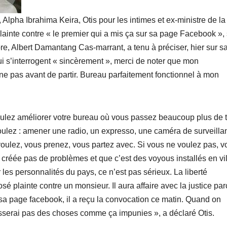
 Alpha Ibrahima Keira, Otis pour les intimes et ex-ministre de la
plainte contre « le premier qui a mis ça sur sa page Facebook »,
, Albert Damantang Cas-marrant, a tenu à préciser, hier sur s
ui s’interrogent « sincèrement », merci de noter que mon
ne pas avant de partir. Bureau parfaitement fonctionnel à mon
oulez améliorer votre bureau où vous passez beaucoup plus de
ulez : amener une radio, un expresso, une caméra de surveilla
s voulez, vous prenez, vous partez avec. Si vous ne voulez pas, 
 créée pas de problèmes et que c’est des voyous installés en vil
 les personnalités du pays, ce n’est pas sérieux. La liberté
sé plainte contre un monsieur. Il aura affaire avec la justice pa
r sa page facebook, il a reçu la convocation ce matin. Quand on
isserai pas des choses comme ça impunies », a déclaré Otis.