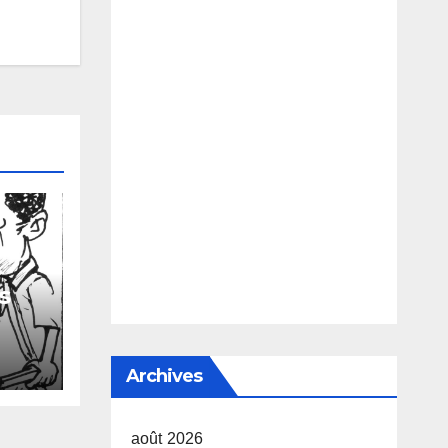
s
 de
s
Archives
août 2026