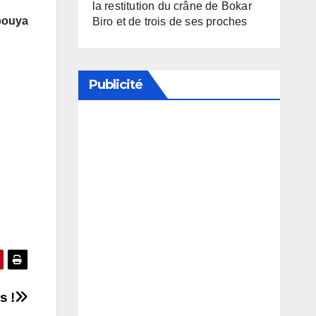
la restitution du crâne de Bokar
bouya
Biro et de trois de ses proches
Publicité
Soutenez notre média en
désactivant votre bloqueur de
publicité
s !