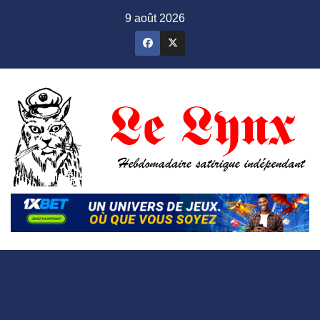
Skip
9 août 2026
to
content