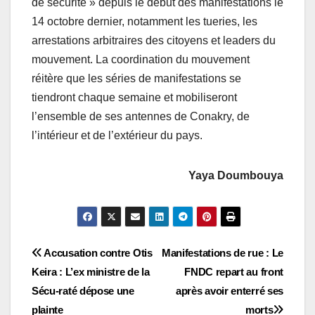
de sécurité » depuis le début des manifestations le
14 octobre dernier, notamment les tueries, les
arrestations arbitraires des citoyens et leaders du
mouvement. La coordination du mouvement
réitère que les séries de manifestations se
tiendront chaque semaine et mobiliseront
l’ensemble de ses antennes de Conakry, de
l’intérieur et de l’extérieur du pays.
Yaya Doumbouya
Navigation
Accusation contre Otis
Manifestations de rue : Le
Keira : L’ex ministre de la
FNDC repart au front
de
Sécu-raté dépose une
après avoir enterré ses
l’article
plainte
morts