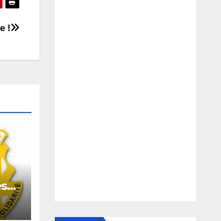
e !
es