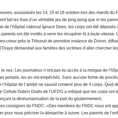
jeunes, assassinés les 14, 15 et 16 octobre lors des manifs d
ont fait les frais d’un véritable jeu de ping-pong que ni les parent
e de l’hôpital national Ignace Deen, les corps ont été déposés 
parents ont été invités à venir les récupérer là à toute vitesse. 
ro-crieur près le Tribunal de première instance de Dixinn, diffus
Diaye demandait aux familles des victimes d’aller chercher le
 le nez. Les journaleux n’ont pas eu accès à la morgue de l’hôpi
les portails, les en ont empêchés. Sans aucune forme de procès
’hôpital de l’amitié ne saurait contenir plus de 4 corps. Quid d
e Cellule Dalein Diallo de l’UFDG a indiqué que les corps ont é
onçant la déshumanisation de la part du goubernement.
ivre les consignes du FNDC: «Des membres du FNDC nous ont ap
eler pour nous préciser la démarche à suivre. Les parents de l’en