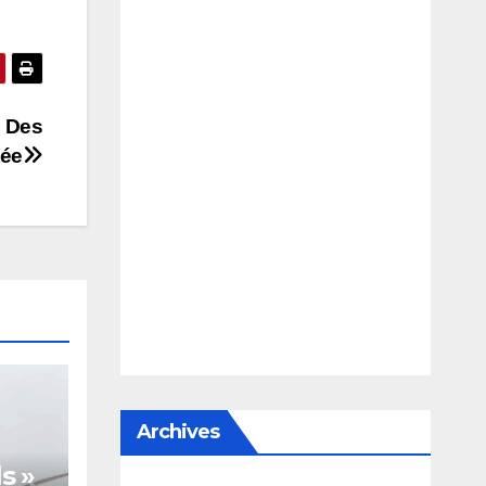
: Des
tée
Archives
s »