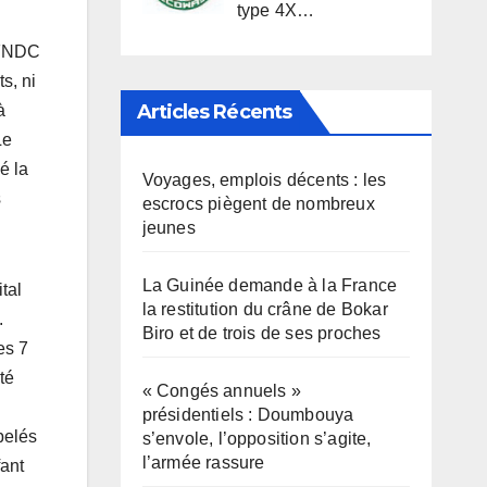
type 4X…
u FNDC
s, ni
Articles Récents
à
Le
é la
Voyages, emplois décents : les
s
escrocs piègent de nombreux
jeunes
La Guinée demande à la France
tal
la restitution du crâne de Bokar
.
Biro et de trois de ses proches
es 7
té
« Congés annuels »
présidentiels : Doumbouya
pelés
s’envole, l’opposition s’agite,
l’armée rassure
fant