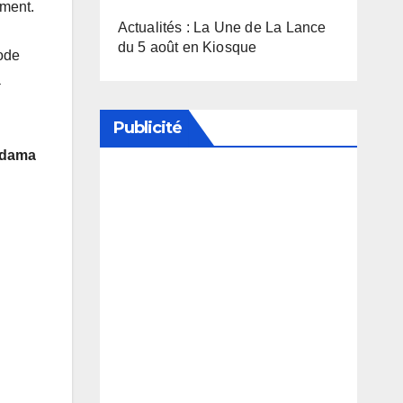
ement.
Actualités : La Une de La Lance
du 5 août en Kiosque
sode
à
Publicité
Adama
Soutenez notre média en
désactivant votre bloqueur de
publicité