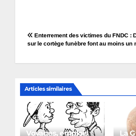
Navigation
Enterrement des victimes du FNDC : D
sur le cortège funèbre font au moins un 
de
l’article
Articles similaires
Voyages, emplois
La G