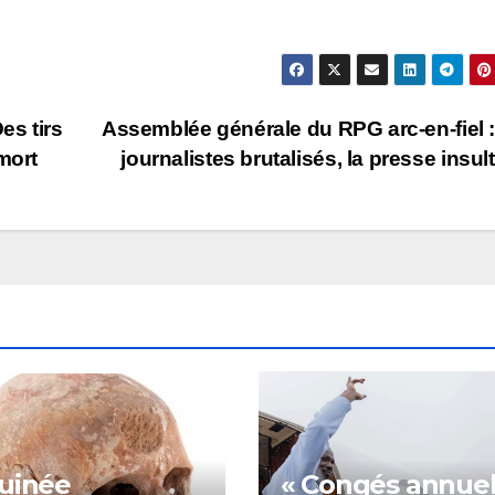
es tirs
Assemblée générale du RPG arc-en-fiel 
mort
journalistes brutalisés, la presse insul
uinée
« Congés annuel