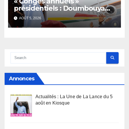
« Congés annuels »
présidentiels : Doumbouya
s’envole, l’opposition s’agite,
AOÛT 5, 2026
l’armée rassure
Annonces
Actualités : La Une de La Lance du 5
août en Kiosque