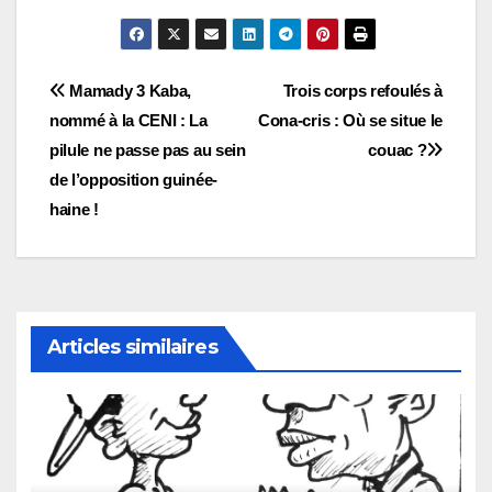
Navigation
Mamady 3 Kaba,
Trois corps refoulés à
nommé à la CENI : La
Cona-cris : Où se situe le
de
pilule ne passe pas au sein
couac ?
l’article
de l’opposition guinée-
haine !
Articles similaires