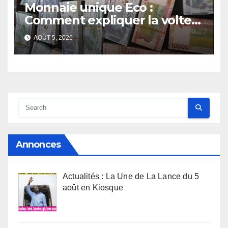
Monnaie unique Eco :
Comment expliquer la volte-
face de la Guinée
AOÛT 5, 2026
Annonces
Actualités : La Une de La Lance du 5
août en Kiosque