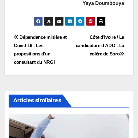
Yaya Doumbouya
Navigation
Dépendance minière et
Côte d’Ivoire / La
Covid-19 : Les
candidature d’ADO : La
de
propositions d’un
colère de Soro
l’article
consultant du NRGI
Articles similaires