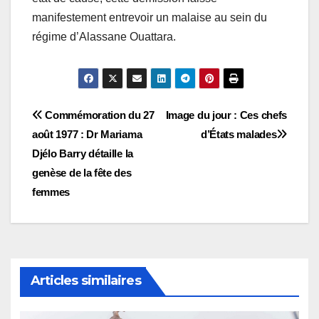
manifestement entrevoir un malaise au sein du
régime d’Alassane Ouattara.
Navigation
Commémoration du 27
Image du jour : Ces chefs
août 1977 : Dr Mariama
d’États malades
de
Djélo Barry détaille la
l’article
genèse de la fête des
femmes
Articles similaires