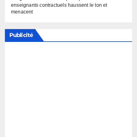
enseignants contractuels haussent le ton et
menacent
Publicité
Soutenez notre média en désactivant votre
bloqueur de publicité