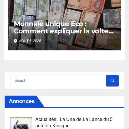
Monnaie unique Eco :
Comment expliquer la volte-
face de la Guinée
AOÛT 5, 2026
Annonces
Actualités : La Une de La Lance du 5
août en Kiosque