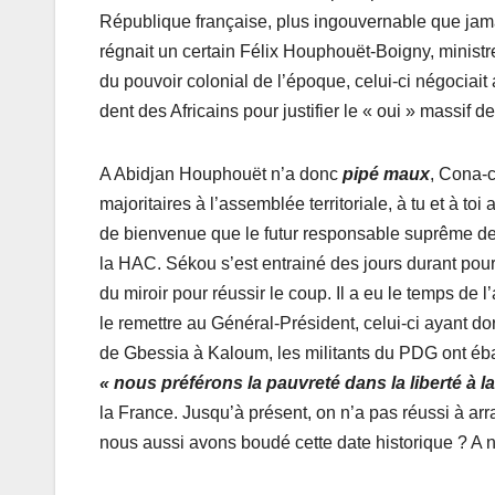
République française, plus ingouvernable que jamai
régnait un certain Félix Houphouët-Boigny, minist
du pouvoir colonial de l’époque, celui-ci négociait 
dent des Africains pour justifier le « oui » massi
A Abidjan Houphouët n’a donc
pipé maux
, Cona-c
majoritaires à l’assemblée territoriale, à tu et à to
de bienvenue que le futur responsable suprême de 
la HAC. Sékou s’est entrainé des jours durant pour n
du miroir pour réussir le coup. Il a eu le temps d
le remettre au Général-Président, celui-ci ayant do
de Gbessia à Kaloum, les militants du PDG ont éba
« nous préférons la pauvreté dans la liberté à l
la France. Jusqu’à présent, on n’a pas réussi à arr
nous aussi avons boudé cette date historique ? A n