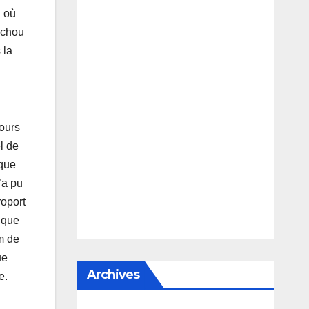
n où
uchou
 la
cours
l de
ique
’a pu
roport
 que
m de
ue
Archives
e.