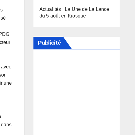
Actualités : La Une de La Lance
ns
du 5 août en Kiosque
esé
u PDG
Publicité
cteur
Soutenez notre média en
e avec
désactivant votre bloqueur de
 son
ir une
publicité
a
e dans