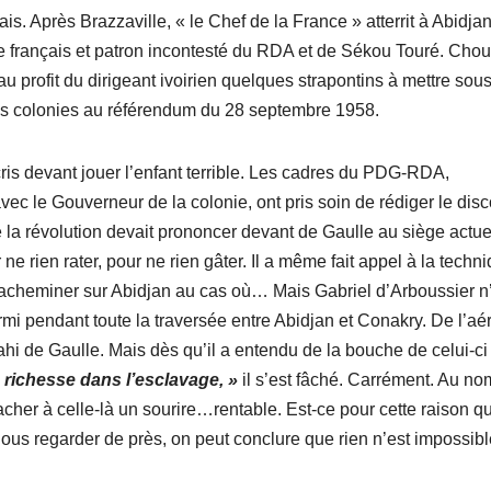
s. Après Brazzaville, « le Chef de la France » atterrit à Abidja
re français et patron incontesté du RDA et de Sékou Touré. Cho
au profit du dirigeant ivoirien quelques strapontins à mettre sous
f des colonies au référendum du 28 septembre 1958.
ris devant jouer l’enfant terrible. Les cadres du PDG-RDA,
i avec le Gouverneur de la colonie, ont pris soin de rédiger le dis
la révolution devait prononcer devant de Gaulle au siège actue
e rien rater, pour ne rien gâter. Il a même fait appel à la techn
e l’acheminer sur Abidjan au cas où… Mais Gabriel d’Arboussier n
rmi pendant toute la traversée entre Abidjan et Conakry. De l’aé
hi de Gaulle. Mais dès qu’il a entendu de la bouche de celui-ci
a richesse dans l’esclavage, »
il s’est fâché. Carrément. Au no
acher à celle-là un sourire…rentable. Est-ce pour cette raison q
ous regarder de près, on peut conclure que rien n’est impossibl