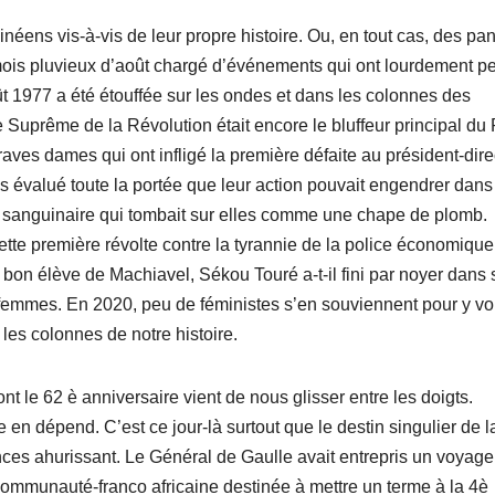
inéens vis-à-vis de leur propre histoire. Ou, en tout cas, des pa
 mois pluvieux d’août chargé d’événements qui ont lourdement p
ût 1977 a été étouffée sur les ondes et dans les colonnes des
 Suprême de la Révolution était encore le bluffeur principal d
raves dames qui ont infligé la première défaite au président-dire
s évalué toute la portée que leur action pouvait engendrer dans
re sanguinaire qui tombait sur elles comme une chape de plomb.
tte première révolte contre la tyrannie de la police économiqu
en bon élève de Machiavel, Sékou Touré a-t-il fini par noyer dans
 femmes. En 2020, peu de féministes s’en souviennent pour y vo
 les colonnes de notre histoire.
t le 62 è anniversaire vient de nous glisser entre les doigts.
 en dépend. C’est ce jour-là surtout que le destin singulier de l
nces ahurissant. Le Général de Gaulle avait entrepris un voyag
ommunauté-franco africaine destinée à mettre un terme à la 4è