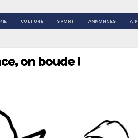
MIE
CULTURE
SPORT
ANNONCES
À 
nce, on boude !