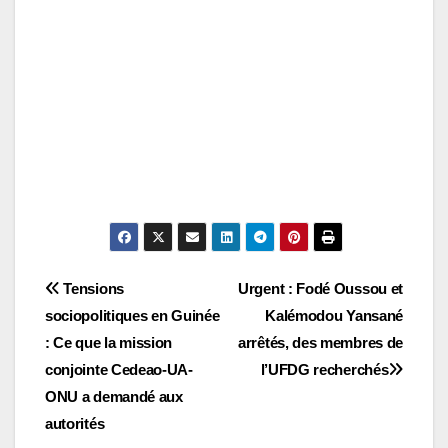
Navigation
Tensions
Urgent : Fodé Oussou et
sociopolitiques en Guinée
Kalémodou Yansané
de
: Ce que la mission
arrêtés, des membres de
l’article
conjointe Cedeao-UA-
l’UFDG recherchés
ONU a demandé aux
autorités