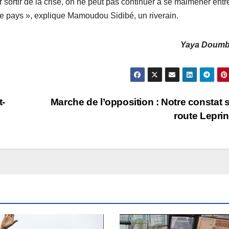
 sortir de la crise, on ne peut pas continuer à se malmener entr
e pays », explique Mamoudou Sidibé, un riverain.
Yaya Doum
t-
Marche de l’opposition : Notre constat s
route Lepri