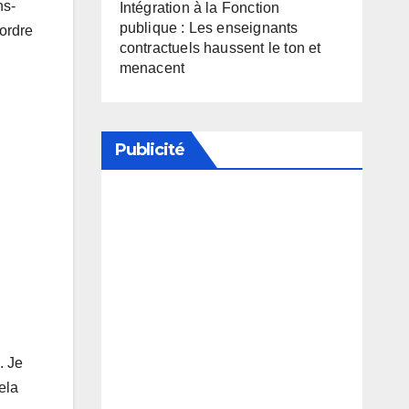
ns-
Intégration à la Fonction
publique : Les enseignants
’ordre
contractuels haussent le ton et
menacent
Publicité
Soutenez notre média en
désactivant votre bloqueur de
publicité
. Je
ela