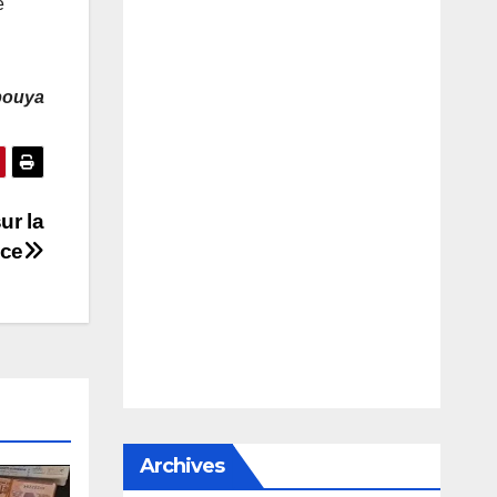
e
bouya
ur la
nce
Archives