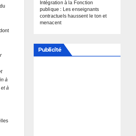
Intégration à la Fonction
 du
publique : Les enseignants
contractuels haussent le ton et
menacent
 dont
Publicité
r
et
Soutenez notre média en
in à
désactivant votre bloqueur de
 et à
publicité
lles