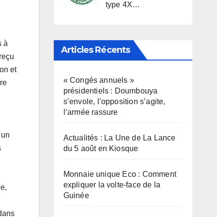
type 4X…
i
s à
Articles Récents
reçu
ion et
« Congés annuels »
re
présidentiels : Doumbouya
s’envole, l’opposition s’agite,
l’armée rassure
 un
Actualités : La Une de La Lance
s
du 5 août en Kiosque
Monnaie unique Eco : Comment
expliquer la volte-face de la
e,
Guinée
 dans