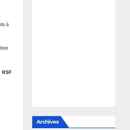
nts à
tion
RSF
Archives