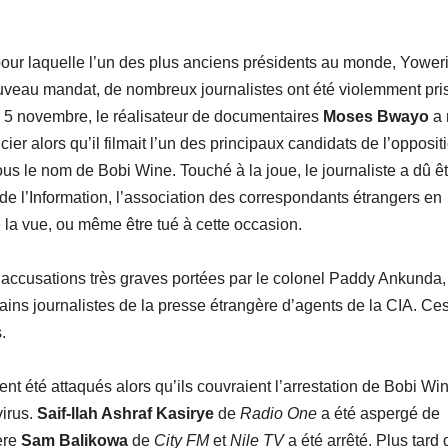
pour laquelle l’un des plus anciens présidents au monde, Yower
uveau mandat, de nombreux journalistes ont été violemment pri
e 5 novembre, le réalisateur de documentaires
Moses
Bwayo
a 
ier alors qu’il filmait l’un des principaux candidats de l’opposit
s le nom de Bobi Wine. Touché à la joue, le journaliste a dû êt
 de l’Information, l’association des correspondants étrangers en
 la vue, ou même être tué à cette occasion.
s accusations très graves portées par le colonel Paddy Ankunda,
tains journalistes de la presse étrangère d’agents de la CIA. Ce
.
t été attaqués alors qu’ils couvraient l’arrestation de Bobi Win
virus.
Saif-llah Ashraf Kasirye
de
Radio One
a été aspergé de
ère
Sam Balikowa
de
City FM
et
Nile TV
a été arrêté. Plus tard