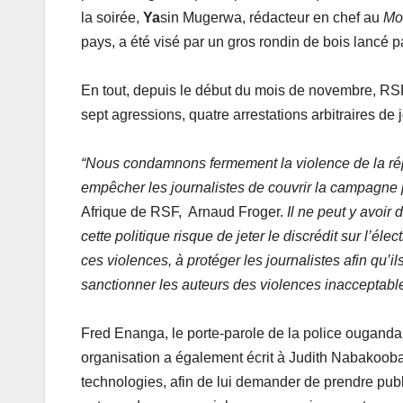
la soirée,
Ya
sin Mugerwa, rédacteur en chef au
Mon
pays, a été visé par un gros rondin de bois lancé pa
En tout, depuis le début du mois de novembre, RSF 
sept agressions, quatre arrestations arbitraires de j
“Nous condamnons fermement la violence de la répr
empêcher les journalistes de couvrir la campagne p
Afrique de RSF, Arnaud Froger.
Il ne peut y avoir
cette politique risque de jeter le discrédit sur l’él
ces violences, à protéger les journalistes afin qu’i
sanctionner les auteurs des violences inacceptabl
Fred Enanga, le porte-parole de la police ougand
organisation a également écrit à Judith Nabakooba
technologies, afin de lui demander de prendre publ