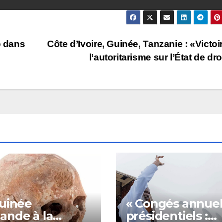
o dans
Côte d’Ivoire, Guinée, Tanzanie : «Victoi
l’autoritarisme sur l’État de dro
uinée
« Congés annuel
nde à la
présidentiels :