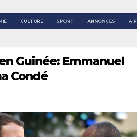
MIE
CULTURE
SPORT
ANNONCES
À 
 en Guinée: Emmanuel
ha Condé