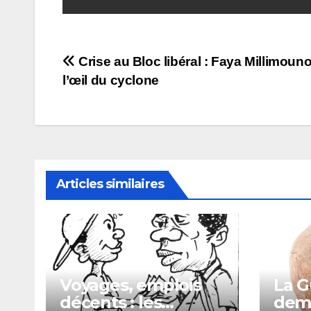
Navigation
Crise au Bloc libéral : Faya Millimoun
l’œil du cyclone
de
l’article
Articles similaires
Voyages, emplois
La G
décents : les
dema