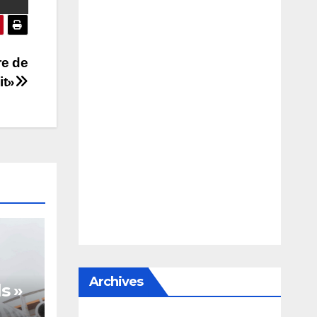
re de
it»
Archives
s »