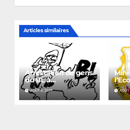
l’article
Articles similaires
Arrestation de gens
Mini
du BL à
l’Ec
Guéckédou : vers
Fina
AOÛT 8, 2026
AOÛT 
une démission des
d’Ap
conseillés du parti à
pour
Ouendé-Kénéma ?
maté
info
fave