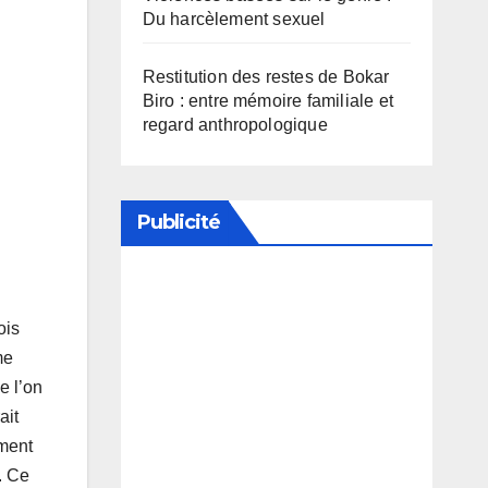
Du harcèlement sexuel
Restitution des restes de Bokar
Biro : entre mémoire familiale et
regard anthropologique
Publicité
Soutenez notre média en
ois
désactivant votre bloqueur de
me
publicité
e l’on
ait
ement
. Ce