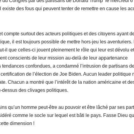
ge du Congrès par des partisans de Donald Trump le mercredi 6
l existe des fous qui peuvent tenter de remettre en cause les ac
et compte surtout des acteurs politiques et des citoyens ayant d
que, il est toujours possible de mettre hors-jeu les aventuriers. 
aut-il que celles-ci jouent pleinement le rôle qui leur est dévolu e
ent conscients de leur mission au-delà de leur appartenance
utes tendances confondues, a condamné l’intrusion de partisans d
ertification de l’élection de Joe Biden. Aucun leader politique 
rate. Chacun a montré que l’intérêt de la nation américaine et de
-dessus des clivages politiques.
cains qu’un homme peut-être au pouvoir et être lâché par ses par
nsidéré comme le socle sur lequel est bâti le pays. Fasse Dieu q
ette dimension !