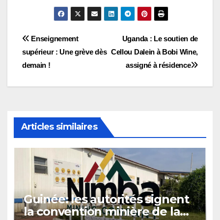
Navigation
Enseignement
Uganda : Le soutien de
supérieur : Une grève dès
Cellou Dalein à Bobi Wine,
de
demain !
assigné à résidence
l’article
Articles similaires
Guinée: les autorités signent
la convention minière de la