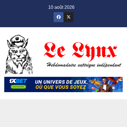
Skip
10 août 2026
to
content