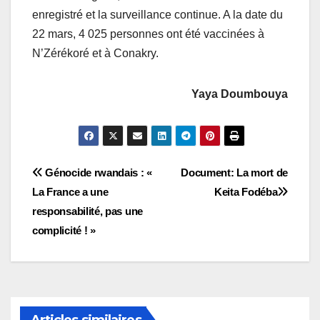
enregistré et la surveillance continue. A la date du
22 mars, 4 025 personnes ont été vaccinées à
N’Zérékoré et à Conakry.
Yaya Doumbouya
Navigation
Génocide rwandais : «
Document: La mort de
La France a une
Keita Fodéba
de
responsabilité, pas une
l’article
complicité ! »
Articles similaires