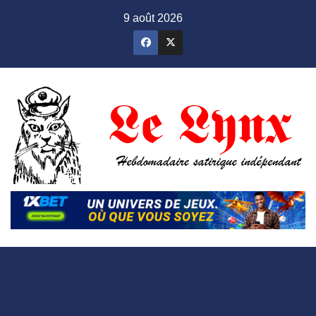
Skip
9 août 2026
to
content