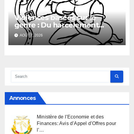
Violences basées sur le
genre : Du harcèlement
sexuel
AOÛT 7, 2026
Annonces
Ministère de l’Economie et des
Finances: Avis d’Appel d’Offres pour
l’…