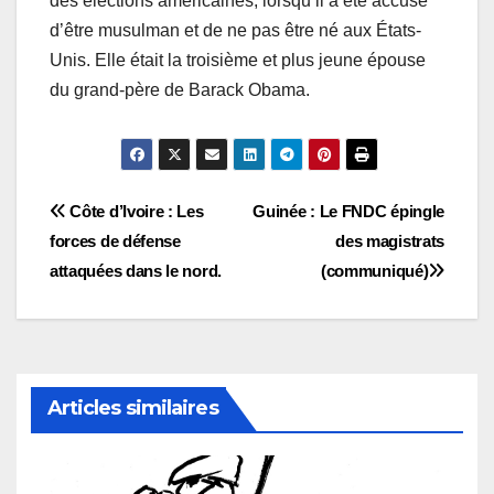
des élections américaines, lorsqu’il a été accusé
d’être musulman et de ne pas être né aux États-
Unis. Elle était la troisième et plus jeune épouse
du grand-père de Barack Obama.
Navigation
Côte d’Ivoire : Les
Guinée : Le FNDC épingle
forces de défense
des magistrats
de
attaquées dans le nord.
(communiqué)
l’article
Articles similaires