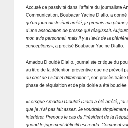
Accusé de passivité dans l’affaire du journaliste A
Communication, Boubacar Yacine Diallo, a donné s
qu’un journaliste était arrêté, je prenais ma plume po
d’une association de presse qui réagissait. Aujourd’h
mon avis personnel, mais il y a l’avis de la plénièr
conceptions
», a précisé Boubacar Yacine Diallo.
Amadou Diouldé Diallo, journaliste critique du pouv
au titre de la détention préventive que ne prévoit pas
au chef de l’Etat et diffamation
’’, son procès traîne
phase de réquisition et de plaidoirie a été bouclée
«
Lorsque Amadou Diouldé Diallo a été arrêté, j’ai
que je n’ai pas fait assez. Je voudrais simplement d
interférer. Prenons le cas du Président de la Républ
quand le jugement définitif est rendu. Comment vo