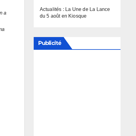
Actualités : La Une de La Lance
on a
du 5 août en Kiosque
 ma
Publicité
Soutenez notre média en
désactivant votre bloqueur de
publicité