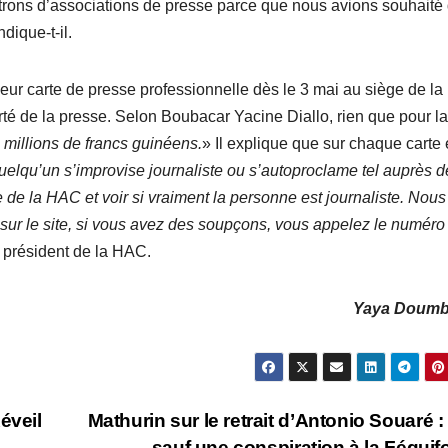
patrons d’associations de presse parce que nous avions souhaité
dique-t-il.
 leur carte de presse professionnelle dès le 3 mai au siège de l
erté de la presse. Selon Boubacar Yacine Diallo, rien que pour la
millions de francs guinéens.
» Il explique que sur chaque carte 
uelqu’un s’improvise journaliste ou s’autoproclame tel auprès d
ite de la HAC et voir si vraiment la personne est journaliste. Nous
ur le site, si vous avez des soupçons, vous appelez le numéro 
e président de la HAC.
Yaya Doum
éveil
Mathurin sur le retrait d’Antonio Souaré :
sauf une conspiration à la Féguif