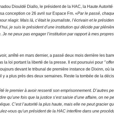
madou Diouldé Diallo, le président de la HAC, la Haute Autorité 
a conception ce 26 avril sur Espace Fm. «
Par le passé, chaque
ur réagir. Mais là, c’était le journaliste, l’écrivain et le présiden
ui, je suis le président d’une institution qui décide par plénière
e. Je ne peux pas engager l’institution par rapport à mes propres
oir, arrêté en mars dernier, a passé deux mois derrière les barr
 la loi portant la liberté de la presse. Il est poursuivi pour ‘’
offe
 toujours devant le tribunal de première instance de Dixinn, où la
 il y a plus près des deux semaines. Reste la tombée de la décis
 été le premier à avoir ressenti son emprisonnement. D’autres p
ire qu’une fois que la justice s’est saisie d’une affaire, on ne p
ique. C’est l’autorité la plus haute, mais elle ne peut gracier q
ulez-vous qu’un président de la HAC interfère dans une procéd