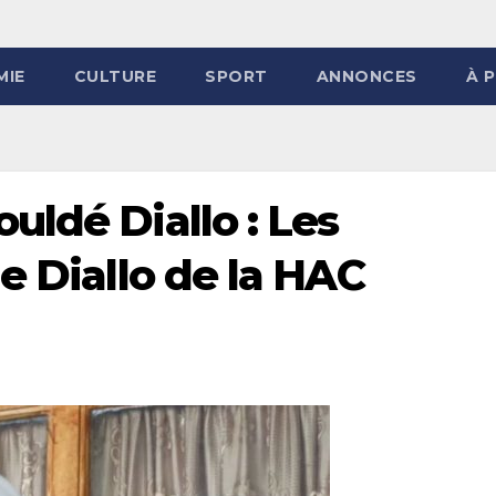
MIE
CULTURE
SPORT
ANNONCES
À 
uldé Diallo : Les
e Diallo de la HAC