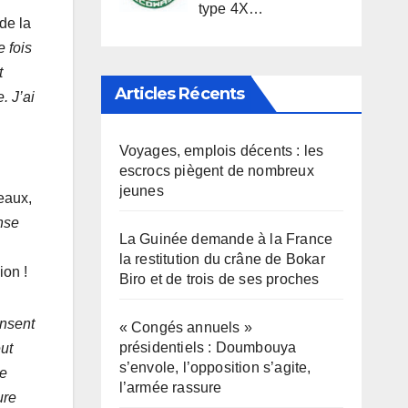
type 4X…
de la
 fois
t
Articles Récents
. J’ai
Voyages, emplois décents : les
escrocs piègent de nombreux
jeunes
eaux,
nse
La Guinée demande à la France
la restitution du crâne de Bokar
ion !
Biro et de trois de ses proches
ensent
« Congés annuels »
présidentiels : Doumbouya
eut
s’envole, l’opposition s’agite,
ue
l’armée rassure
ure