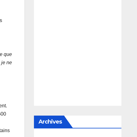
es
ce que
 je ne
ent.
600
Archives
tains