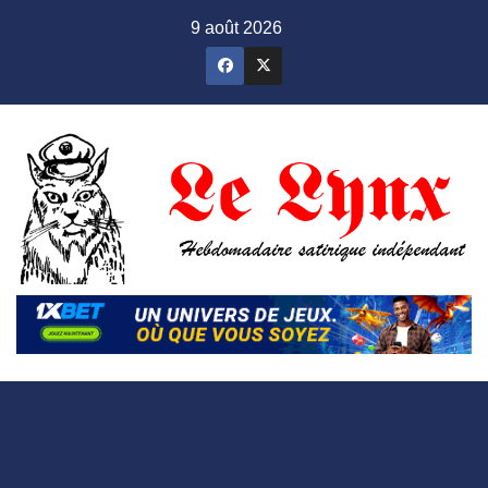
Skip
9 août 2026
to
content