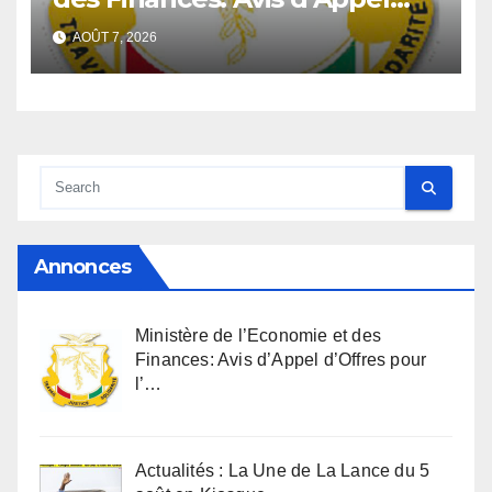
d’Offres pour l’Achat de
AOÛT 7, 2026
matériels informatiques en
faveur de la Direction
Générale du Budget
Annonces
Ministère de l’Economie et des
Finances: Avis d’Appel d’Offres pour
l’…
Actualités : La Une de La Lance du 5