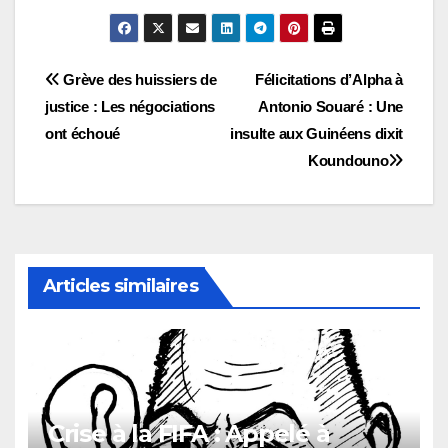
Navigation
Grève des huissiers de
Félicitations d’Alpha à
justice : Les négociations
Antonio Souaré : Une
de
ont échoué
insulte aux Guinéens dixit
l’article
Koundouno
Articles similaires
Crise à la FIFA : Appelé à