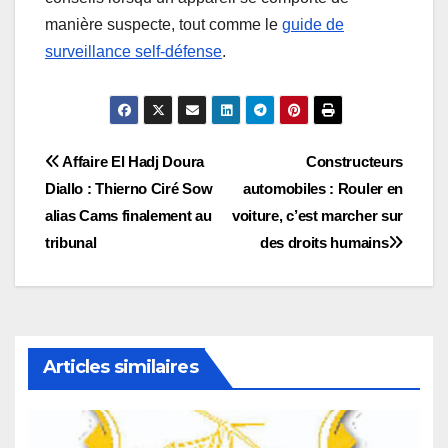
manière suspecte, tout comme le
guide de
surveillance self-défense
.
Navigation
Affaire El Hadj Doura
Constructeurs
Diallo : Thierno Ciré Sow
automobiles : Rouler en
de
alias Cams finalement au
voiture, c’est marcher sur
l’article
tribunal
des droits humains
Articles similaires