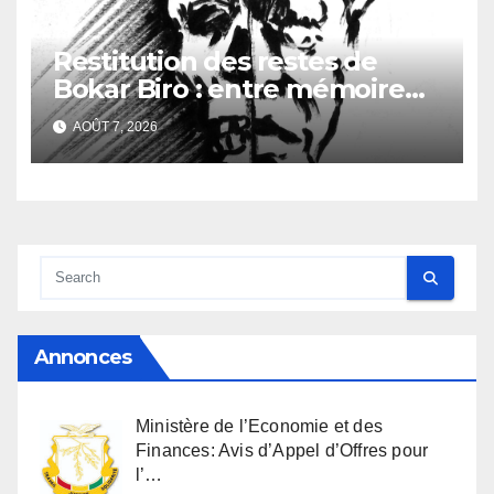
Restitution des restes de
Bokar Biro : entre mémoire
familiale et regard
AOÛT 7, 2026
anthropologique
Annonces
Ministère de l’Economie et des
Finances: Avis d’Appel d’Offres pour
l’…