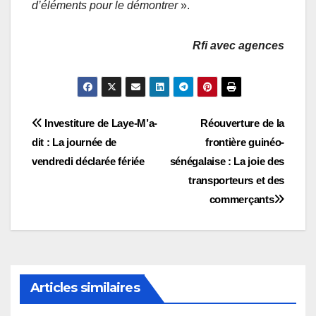
d’éléments pour le démontrer
».
Rfi avec agences
Navigation
Investiture de Laye-M’a-
Réouverture de la
dit : La journée de
frontière guinéo-
de
vendredi déclarée fériée
sénégalaise : La joie des
l’article
transporteurs et des
commerçants
Articles similaires