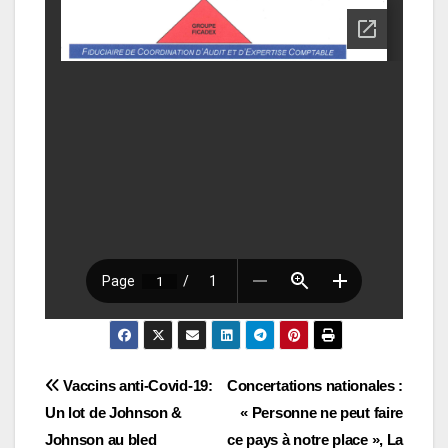
Navigation
Vaccins anti-Covid-19:
Concertations nationales :
Un lot de Johnson &
« Personne ne peut faire
de
Johnson au bled
ce pays à notre place », La