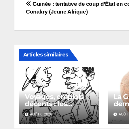
Navigation
Guinée : tentative de coup d’État en c
Conakry (Jeune Afrique)
de
l’article
Articles similaires
Voyages, emplois
La G
décents : les
dema
escrocs piègent de
Fran
AOÛT 6, 2026
AOÛT 
nombreux jeunes
du c
Biro