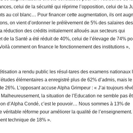
ces, celui de la sécurité qui réprime l’opposition, celui de la J
uants au col blanc… Pour financer cette augmentation, ils ont au
tions, on vient d’ordonner le prélèvement de 5% des salaires des
a réduction des crédits initialement alloués aux secteurs qui
de la Santé a été réduit de 40%, celui de l’élevage de 74% po
Voilà comment on finance le fonctionnement des institutions »,
étisation a rendu public les résul-tares des examens nationaux 
 d’études élémentaires a enregistré plus de 62% d’admis, mais le
e 26%. L’opposant accuse Alpha Grimpeur : « J’ai toujours rêv
 Malheureusement, la situation de l’Education ne semble pas êt
tion d’Alpha Condé, c’est le pouvoir… Nous sommes à 13% de
e véritable réforme pour améliorer la qualité de l’enseignement.
ent technique de 18% ».