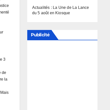
ustice
Actualités : La Une de La Lance
gmenté
du 5 août en Kiosque
ur
Publicité
Soutenez notre média en
le 3
désactivant votre bloqueur de
publicité
é de
re la
 Mais