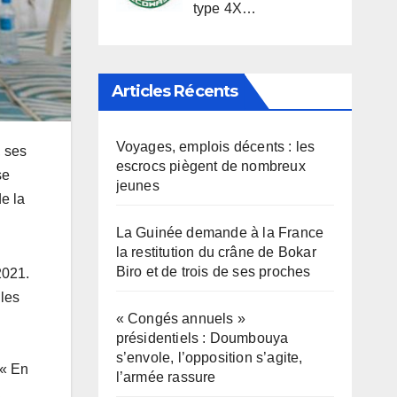
type 4X…
Articles Récents
Voyages, emplois décents : les
, ses
escrocs piègent de nombreux
se
jeunes
e la
La Guinée demande à la France
la restitution du crâne de Bokar
Biro et de trois de ses proches
2021.
 les
« Congés annuels »
présidentiels : Doumbouya
s’envole, l’opposition s’agite,
 « En
l’armée rassure
a