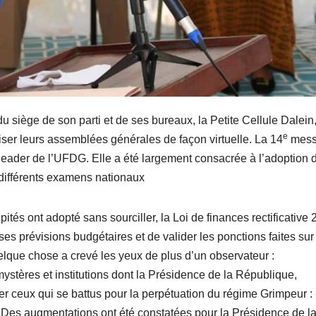
u siège de son parti et de ses bureaux, la Petite Cellule Dalein
e
niser leurs assemblées générales de façon virtuelle. La 14
mes
 leader de l’UFDG. Elle a été largement consacrée à l’adoption d
s différents examens nationaux
ités ont adopté sans sourciller, la Loi de finances rectificative 
s prévisions budgétaires et de valider les ponctions faites sur
elque chose a crevé les yeux de plus d’un observateur :
ystères et institutions dont la Présidence de la République,
ceux qui se battus pour la perpétuation du régime Grimpeur :
. Des augmentations ont été constatées pour la Présidence de l