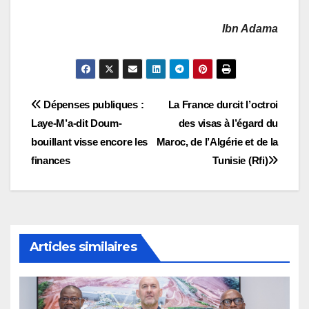
Ibn Adama
Navigation
Dépenses publiques :
La France durcit l’octroi
Laye-M’a-dit Doum-
des visas à l’égard du
de
bouillant visse encore les
Maroc, de l’Algérie et de la
l’article
finances
Tunisie (Rfi)
Articles similaires