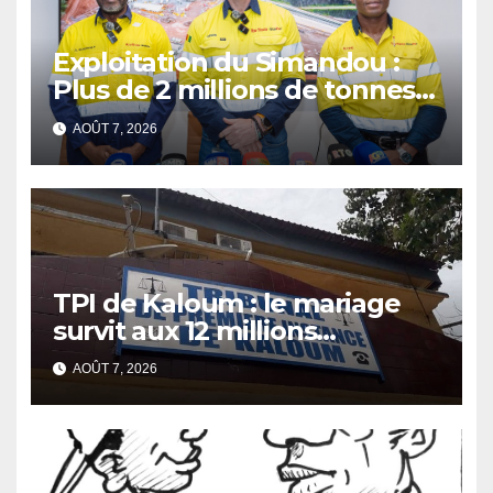
Exploitation du Simandou :
Plus de 2 millions de tonnes
de fer exportées
AOÛT 7, 2026
TPI de Kaloum : le mariage
survit aux 12 millions
détournés
AOÛT 7, 2026