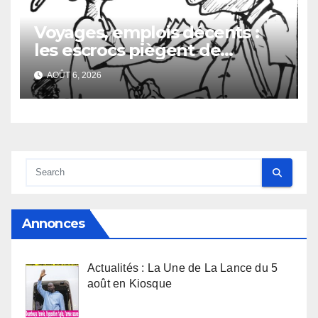
Voyages, emplois décents :
les escrocs piègent de
nombreux jeunes
AOÛT 6, 2026
Annonces
Actualités : La Une de La Lance du 5
août en Kiosque