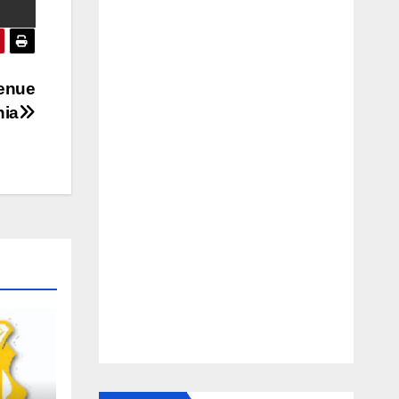
Tenue
nia