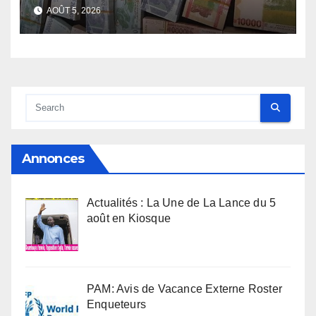
face de la Guinée
AOÛT 5, 2026
Annonces
Actualités : La Une de La Lance du 5
août en Kiosque
PAM: Avis de Vacance Externe Roster
Enqueteurs