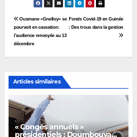
Navigation
Ousmane «Gnelloy» se
Fonds Covid-19 en Guinée
pourvoit en cassation:
: Des trous dans la gestion
de
l’audience renvoyée au 13
l’article
décembre
Articles similaires
« Congés annuels »
présidentiels : Doumbouya