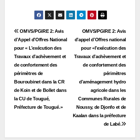
Navigation
OMVS/PGIRE 2: Avis
OMVS/PGIRE 2: Avis
d’Appel d’Offres National
d’appel d’Offres national
de
pour « L’exécution des
pour «l’exécution des
l’article
Travaux d’achèvement et
Travaux d’achèvement et
de confortement des
de confortement des
périmètres de
périmètres
Bouroubinet dans la CR
d’aménagement hydro
de Koin et de Bollet dans
agricole dans les
la CU de Tougué,
Communes Rurales de
Préfecture de Tougué.»
Noussy, de Djonfo et de
Kaalan dans la préfecture
de Labé.