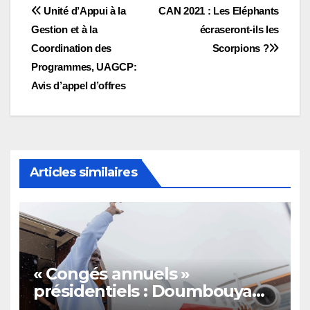
Navigation
Unité d’Appui à la
CAN 2021 : Les Eléphants
Gestion et à la
écraseront-ils les
de
Coordination des
Scorpions ?
l’article
Programmes, UAGCP:
Avis d’appel d’offres
Articles similaires
« Congés annuels »
présidentiels : Doumbouya
s’envole, l’opposition s’agite,