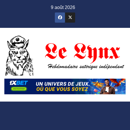
Skip
9 août 2026
to
content