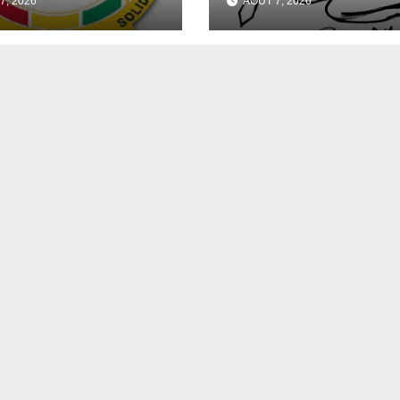
7, 2026
AOÛT 7, 2026
pel d’Offres
 l’Achat de
riels
rmatiques en
ur de la
ction Générale
Budget