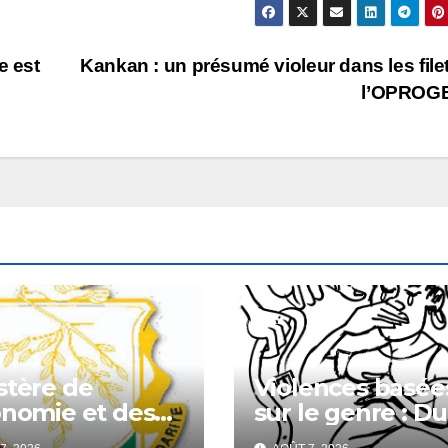
e est
Kankan : un présumé violeur dans les file
l’OPROG
stère de
Violences basée
onomie et des
sur le genre : Du
nces: Avis
harcèlement se