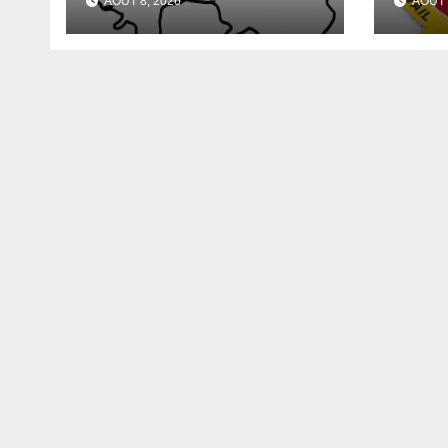
AOÛT 8, 2026
AOÛT 
une démission des
d’Ap
conseillés du parti à
pour
Ouendé-Kénéma ?
maté
info
fave
Dire
du 