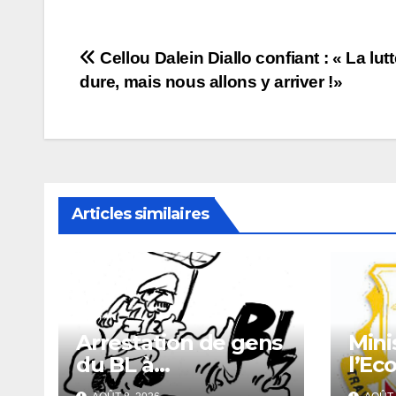
Navigation
Cellou Dalein Diallo confiant : « La lutt
dure, mais nous allons y arriver !»
de
l’article
Articles similaires
Arrestation de gens
Mini
du BL à
l’Ec
Guéckédou : vers
Fina