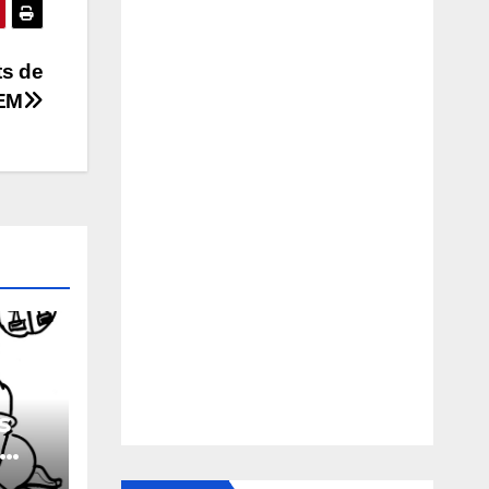
ts de
EM
s
xuel