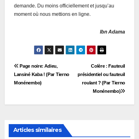
demande. Du moins officiellement et jusqu’au
moment où nous mettions en ligne.
Ibn Adama
Navigation
Page noire: Adieu,
Colère : Fauteuil
Lansiné Kaba ! (Par Tierno
présidentiel ou fauteuil
de
Monénembo)
roulant ? (Par Tierno
l’article
Monénembo)
Articles similaires