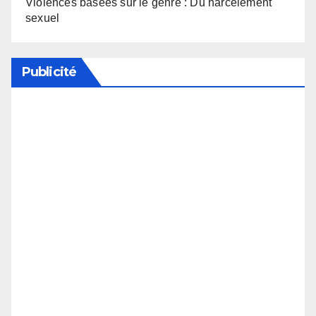
Violences basées sur le genre : Du harcèlement
sexuel
Publicité
Soutenez notre média en désactivant votre
bloqueur de publicité