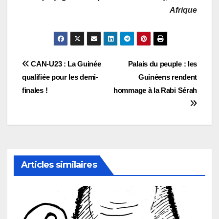
Afrique
Navigation
CAN-U23 : La Guinée
Palais du peuple : les
qualifiée pour les demi-
Guinéens rendent
de
finales !
hommage à la Rabi Sérah
l’article
Articles similaires