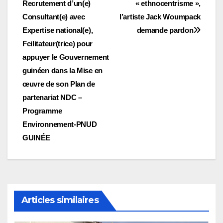
Recrutement d’un(e)
« ethnocentrisme »,
de
Consultant(e) avec
l’artiste Jack Woumpack
l’article
Expertise national(e),
demande pardon
Fcilitateur(trice) pour
appuyer le Gouvernement
guinéen dans la Mise en
œuvre de son Plan de
partenariat NDC –
Programme
Environnement-PNUD
GUINÉE
Articles similaires