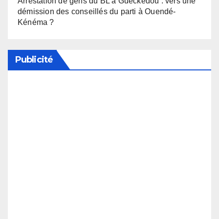
Arrestation de gens du BL à Guéckédou : vers une
démission des conseillés du parti à Ouendé-
Kénéma ?
Publicité
Soutenez notre média en désactivant votre
bloqueur de publicité