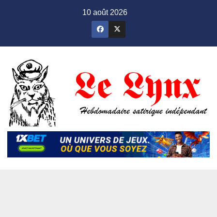
Skip
10 août 2026
to
content