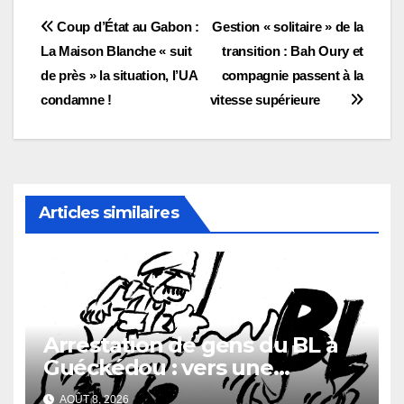
Navigation
Coup d’État au Gabon :
Gestion « solitaire » de la
La Maison Blanche « suit
transition : Bah Oury et
de
de près » la situation, l’UA
compagnie passent à la
l’article
condamne !
vitesse supérieure
Articles similaires
Arrestation de gens du BL à
Guéckédou : vers une
démission des conseillés du
AOÛT 8, 2026