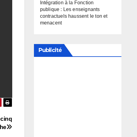
Intégration à la Fonction
publique : Les enseignants
contractuels haussent le ton et
menacent
Publicité
Soutenez notre média en
désactivant votre bloqueur de
publicité
 cinq
che