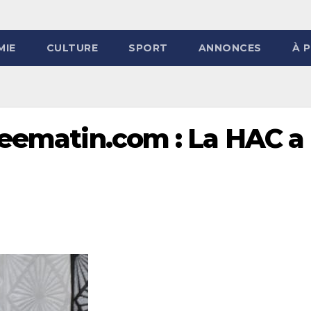
MIE
CULTURE
SPORT
ANNONCES
À 
neematin.com : La HAC a