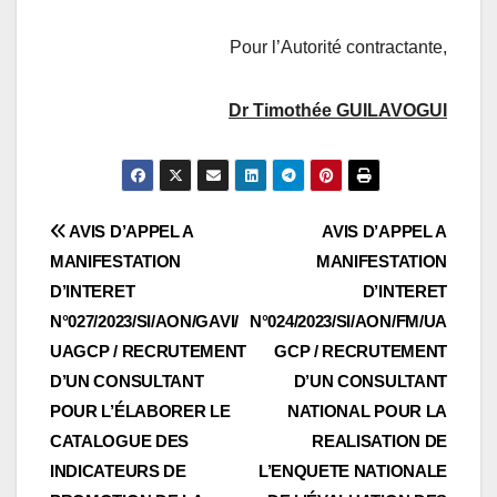
Pour l’Autorité contractante,
Dr Timothée GUILAVOGUI
Navigation
AVIS D’APPEL A
AVIS D’APPEL A
MANIFESTATION
MANIFESTATION
de
D’INTERET
D’INTERET
l’article
N°027/2023/SI/AON/GAVI/
N°024/2023/SI/AON/FM/UA
UAGCP / RECRUTEMENT
GCP / RECRUTEMENT
D’UN CONSULTANT
D’UN CONSULTANT
POUR L’ÉLABORER LE
NATIONAL POUR LA
CATALOGUE DES
REALISATION DE
INDICATEURS DE
L’ENQUETE NATIONALE