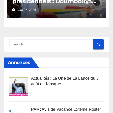
présidentiels : Doumbouya
s’envole, l’opposition s’agite,
AOÛT 5, 2026
l’armée rassure
Annonces
Actualités : La Une de La Lance du 5
août en Kiosque
PAM: Avis de Vacance Externe Roster