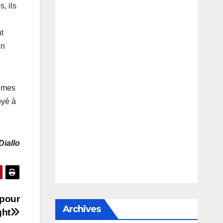
, ils
nt
en
times
oyé à
iallo
 pour
Archives
ght