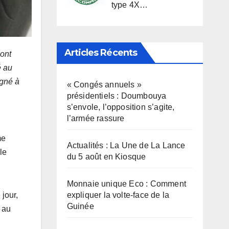
type 4X…
Articles Récents
 ont
é au
igné à
« Congés annuels »
présidentiels : Doumbouya
s’envole, l’opposition s’agite,
l’armée rassure
me
Actualités : La Une de La Lance
le
du 5 août en Kiosque
Monnaie unique Eco : Comment
expliquer la volte-face de la
 jour,
Guinée
 au