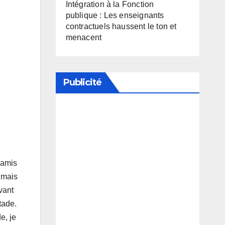
Intégration à la Fonction
publique : Les enseignants
contractuels haussent le ton et
menacent
Publicité
Soutenez notre média en
désactivant votre bloqueur de
publicité
 amis
, mais
vant
tade.
e, je