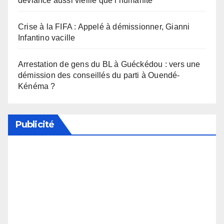
déviance aussi vieille que l’humanité
Crise à la FIFA : Appelé à démissionner, Gianni
Infantino vacille
Arrestation de gens du BL à Guéckédou : vers une
démission des conseillés du parti à Ouendé-
Kénéma ?
Publicité
Soutenez notre média en désactivant votre
bloqueur de publicité