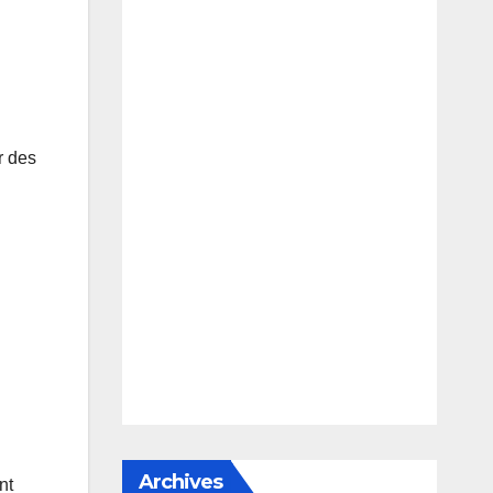
r des
Archives
nt