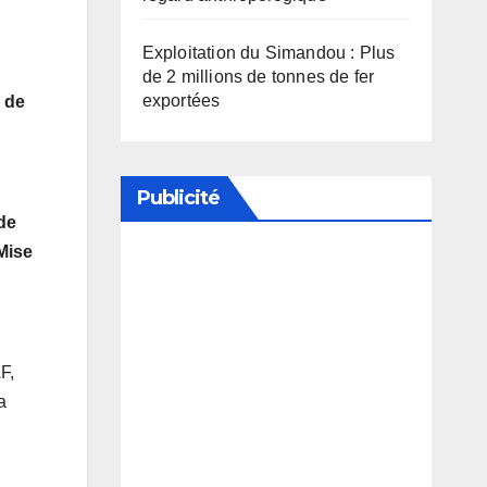
Exploitation du Simandou : Plus
de 2 millions de tonnes de fer
exportées
e de
Publicité
 de
Mise
Soutenez notre média en
désactivant votre bloqueur de
publicité
F,
a