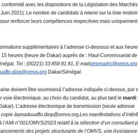
 conformité avec les dispositions de la Législation des Marchés
in 2021). Le nombre de candidats à retenir sur la liste restrei
r pour renforcer leurs compétences respectives mais uniquement
formations supplémentaires à l’adresse ci-dessous et aux heure
à 15 heures (heure de Dakar) auprès de :
Haut-Commissariat de 
éné
gal, Tel : (00221) 33 859 81 81, E-mail
omvssphc@omvs.org
uaffo.diop@omvs.org
Dakar/Sénégal.
nçaise doivent être soumisesà l’adresse indiquée ci-dessus, par 
r voie électronique, au choix du candidat, au plus tard le
mardi 
akar). L’adresse électronique de transmission (seule adresse
 copie à
amadouaffo.diop@omvs.org.
Les manifestations d’intérê
à l’AMI n°001/OMVS/2023 relatif à la sélection d’un consultant 
financements des projets structurants de l’OMVS, une Assistance