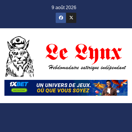
Skip
9 août 2026
to
content